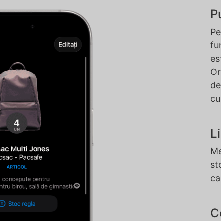
P
Pe
fu
es
Or
de
cu
L
Me
st
ca
C