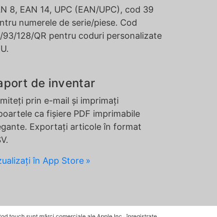
N 8, EAN 14, UPC (EAN/UPC), cod 39
ntru numerele de serie/piese. Cod
/93/128/QR pentru coduri personalizate
U.
aport de inventar
imiteți prin e-mail și imprimați
poartele ca fișiere PDF imprimabile
egante. Exportați articole în format
V.
zualizați în App Store
Pod touch sunt mărci comerciale ale Apple Inc., înregistrate