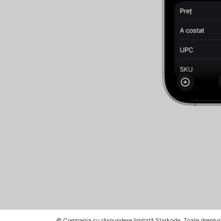
© Compania cu răspundere limitată Starkode. Toate drepturi