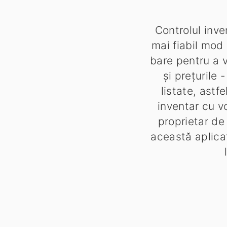
Controlul inve
mai fiabil mod
bare pentru a vi
și prețurile
listate, astf
inventar cu v
proprietar de
această aplicaț