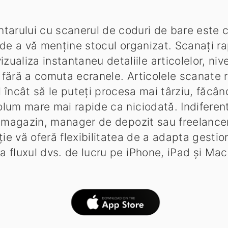
ntarului cu scanerul de coduri de bare este c
 de a vă menține stocul organizat. Scanați ra
zualiza instantaneu detaliile articolelor, nive
 - fără a comuta ecranele. Articolele scanate
el încât să le puteți procesa mai târziu, făcân
olum mare mai rapide ca niciodată. Indiferen
 magazin, manager de depozit sau freelancer
ie vă oferă flexibilitatea de a adapta gestio
la fluxul dvs. de lucru pe iPhone, iPad și Mac