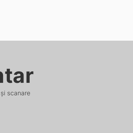
ntar
 și scanare