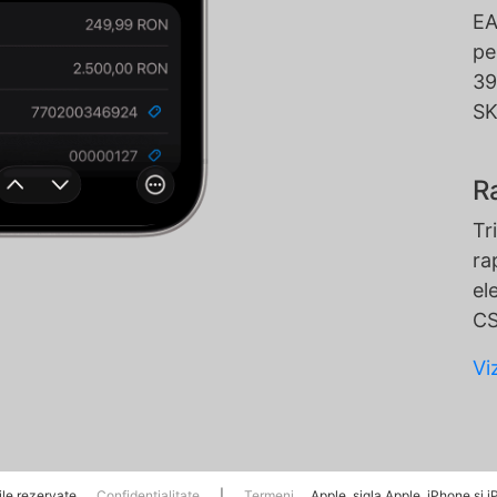
EA
pe
39
SK
R
Tr
ra
el
CS
Vi
le rezervate.
Confidențialitate
|
Termeni
Apple, sigla Apple, iPhone și i