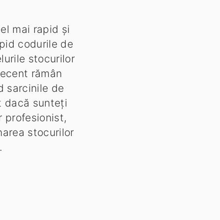
el mai rapid și
pid codurile de
lurile stocurilor
 recent rămân
d sarcinile de
t dacă sunteți
 profesionist,
narea stocurilor
.