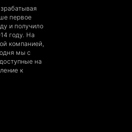
азрабатывая
ше первое
ду и получило
14 году. На
ой компанией,
одня мы с
 доступные на
ление к