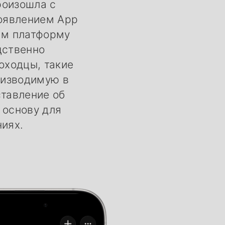
роизошла с
появлением App
кам платформу
дственно
оходцы, такие
оизводимую в
ставление об
 основу для
иях.