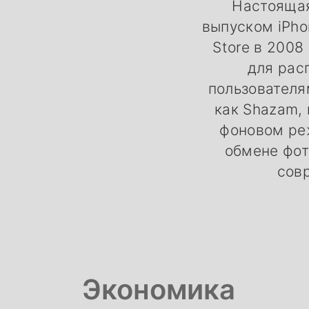
Настоящая
выпуском iPho
Store в 2008
для рас
пользователя
как Shazam,
фоновом реж
обмене фот
сов
Экономика