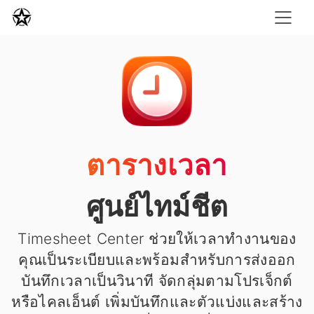
ตารางเวลา
ศูนย์ไทม์ชีต
Timesheet Center ช่วยให้เวลาทำงานของ
คุณเป็นระเบียบและพร้อมสำหรับการส่งออก
บันทึกเวลาเป็นวินาที จัดกลุ่มตามโปรเจ็กต์
หรือไคลเอ็นต์ เพิ่มบันทึกและตัวแบ่งและสร้าง