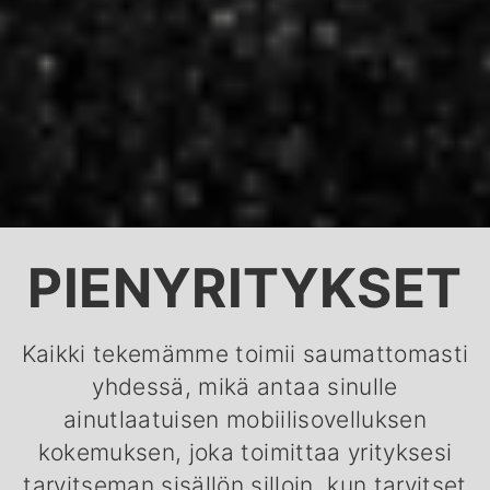
PIENYRITYKSET
Kaikki tekemämme toimii saumattomasti
yhdessä, mikä antaa sinulle
ainutlaatuisen mobiilisovelluksen
kokemuksen, joka toimittaa yrityksesi
tarvitseman sisällön silloin, kun tarvitset