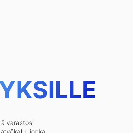
YKSILLE
ää varastosi
tatyökalu, jonka