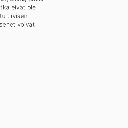
otka eivät ole
uitiivisen
äsenet voivat