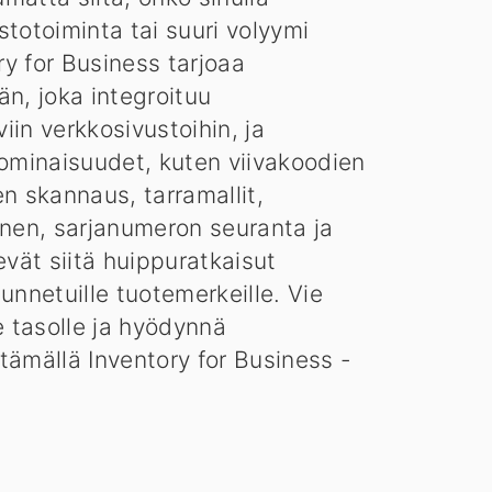
totoiminta tai suuri volyymi
ory for Business tarjoaa
än, joka integroituu
in verkkosivustoihin, ja
 ominaisuudet, kuten viivakoodien
n skannaus, tarramallit,
inen, sarjanumeron seuranta ja
evät siitä huippuratkaisut
unnetuille tuotemerkeille. Vie
e tasolle ja hyödynnä
tämällä Inventory for Business -