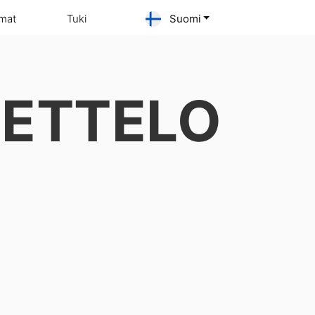
lmat
Tuki
Suomi
UETTELO