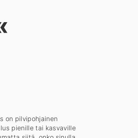
«
s on pilvipohjainen
us pienille tai kasvaville
umatta siitä, onko sinulla