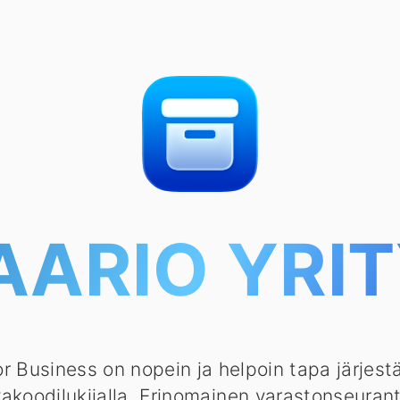
AARIO YRIT
or Business on nopein ja helpoin tapa järjest
vakoodilukijalla. Erinomainen varastonseuran