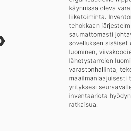
käynnissä oleva varas
liiketoiminta. Invent
tehokkaan järjestelm
»
saumattomasti johtavi
sovelluksen sisäiset
luominen, viivakoodie
lähetystarrojen luom
varastonhallinta, tek
maailmanlaajuisesti t
yrityksesi seuraavall
inventaariota hyödyn
ratkaisua.