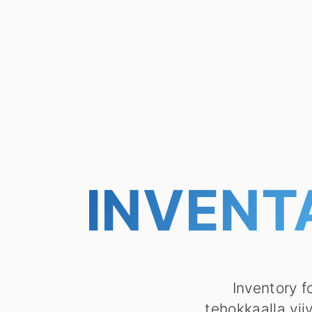
INVENT
Inventory f
tehokkaalla vii