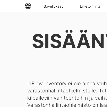
Sovellukset
Liiketoiminta
SISÄÄN
InFlow Inventory ei ole ainoa vai
varastonhallintaohjelmistolle. Tu
kilpaileviin vaihtoehtoihin ja vaih
Varastonhallintaohjelmisto on laaj