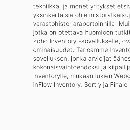
tekniikka, ja monet yritykset etsi
yksinkertaisia ohjelmistoratkaisu
varastohistoriaraportoinnilla. Muit
jotka on otettava huomioon tutki
Zoho Inventory -sovellukselle, ov
ominaisuudet. Tarjoamme Invento
sovelluksen, jonka arvioijat ääne
kokonaisvaihtoehdoksi ja kilpaili
Inventorylle, mukaan lukien Webgi
inFlow Inventory, Sortly ja Finale