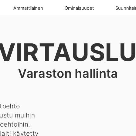
Ammattilainen
Ominaisuudet
Suunnite
VIRTAUSL
Varaston hallinta
htoehto
tustu muihin
toehtoihin.
alti käytetty