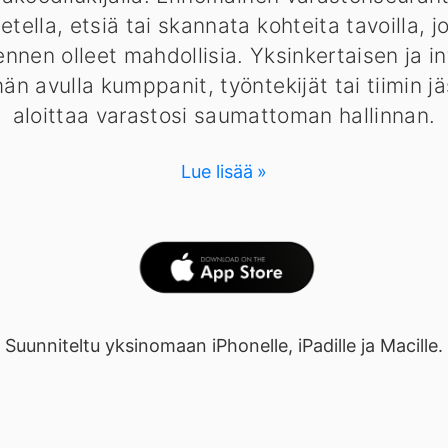
uetella, etsiä tai skannata kohteita tavoilla, j
nnen olleet mahdollisia. Yksinkertaisen ja int
män avulla kumppanit, työntekijät tai tiimin j
aloittaa varastosi saumattoman hallinnan.
Lue lisää
Suunniteltu yksinomaan iPhonelle, iPadille ja Macille.