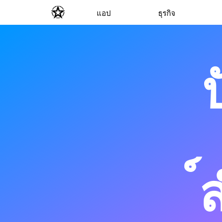
แอป
ธุรกิจ
์