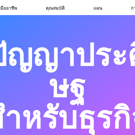
มืออาชีพ
คุณสมบัติ
แผน
ก
ปัญญาประด
ษฐ
สำหรับธุรก