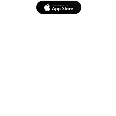
© Starkode Korlátolt Felelősségű Társaság. Minden jog
fenntartva.
Adatvédelem
|
Feltételek
Az Apple, az Apple logó, az
iPhone és az iPod touch az Apple Inc. védjegyei, amelyek az Egyesült
Államokban és más országokban bejegyzett védjegyei. Az App Store az
Apple Inc. szolgáltatási védjegye, amelyet az Egyesült Államokban és más