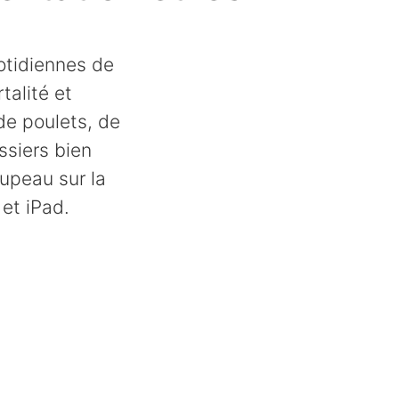
otidiennes de
talité et
de poulets, de
ssiers bien
oupeau sur la
et iPad.