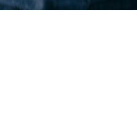
です
レベル。
werみんな