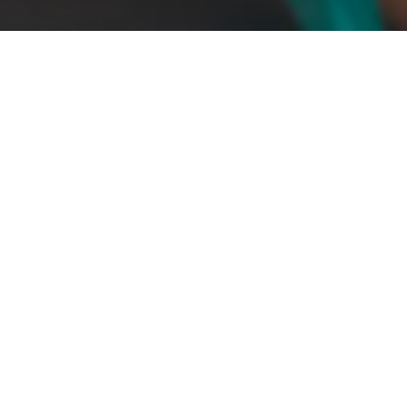
す
あなた