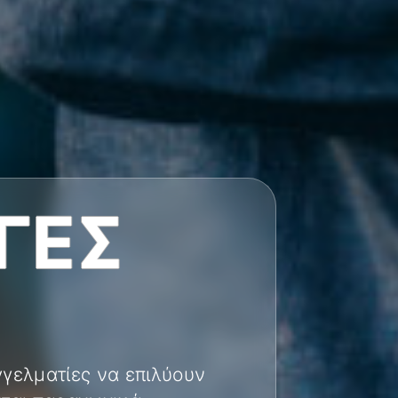
ΓΈΣ
γελματίες να επιλύουν