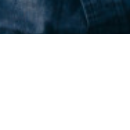
ΝΑΤΆ
για εσάς.