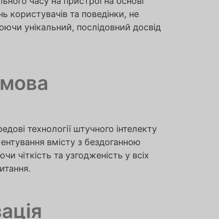
ьного часу на пристрої на основі
ь користувачів та поведінки, не
юючи унікальний, послідовний досвід
 мова
дові технології штучного інтелекту
ентування вмісту з бездоганною
чи чіткість та узгодженість у всіх
итання.
ація