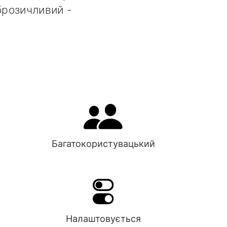
оброзичливий -
Багатокористувацький
Налаштовується