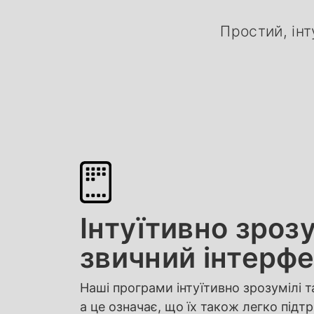
Простий, ін
Інтуїтивно зроз
звичний інтерфе
Наші програми інтуїтивно зрозумілі т
а це означає, що їх також легко під