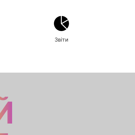
Звіти
Й