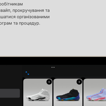
вробітникам
 свайп, прокручування та
ишатися організованими
ограм та процедур.