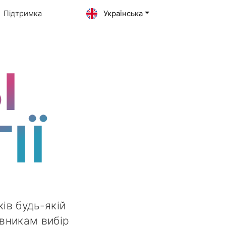
Підтримка
Українська
І
ІЇ
ів будь-якій
івникам вибір