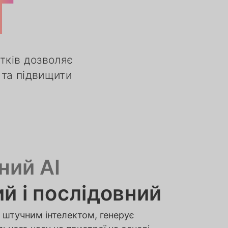
Т
тків дозволяє
 та підвищити
ний AI
й і послідовний
 штучним інтелектом, генерує