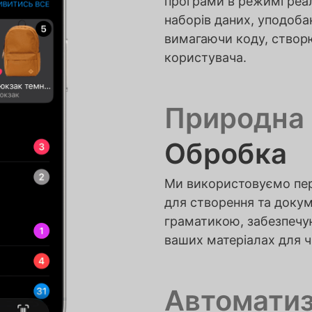
програми в режимі реал
наборів даних, уподобан
вимагаючи коду, створ
користувача.
Природна
Обробка
Ми використовуємо пере
для створення та докум
граматикою, забезпечую
ваших матеріалах для ч
Автоматиз