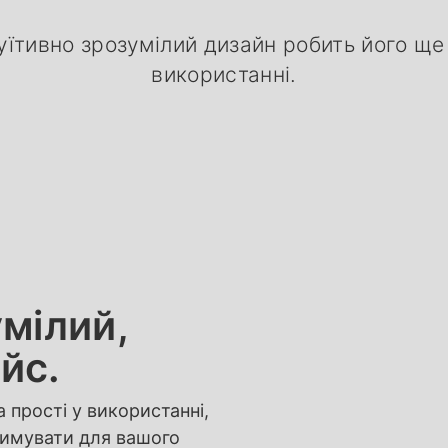
туїтивно зрозумілий дизайн робить його ще
використанні.
умілий,
йс.
а прості у використанні,
тримувати для вашого