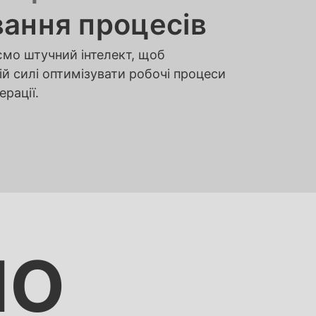
ання процесів
мо штучний інтелект, щоб
й силі оптимізувати робочі процеси
рації.
НО