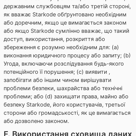
державним службовцям та/або третій стороні,
як вважає Starkode обґрунтовано необхідним
або доречним, якщо це вимагається законом
або якщо Starkode сумлінно вважає, що такий
доступ, використання, розкриття або
збереження є розумно необхідним для: (a)
виконання юридичного процесу або запиту; (b)
Угода, включаючи розслідування будь-якого
потенційного її порушення; (c) виявити ,
запобігати або іншим чином вирішувати
проблеми безпеки, шахрайства або технічні
проблеми; або (d) захищати права, майно або
безпеку Starkode, його користувачів, третьої
сторони або громадськості, як це вимагається
або дозволено законом.
F. Використання сховища даних