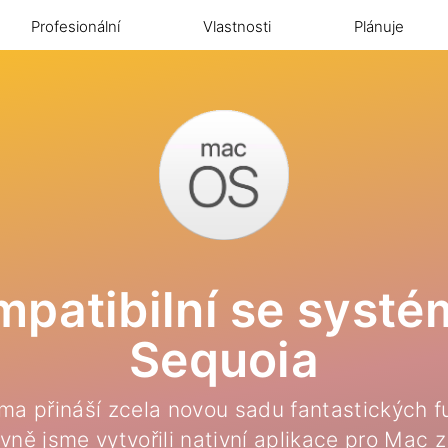
Profesionální
Vlastnosti
Plánuje
ompatibilní se sys
Sequoia
a přináší zcela novou sadu fantastických f
ivně jsme vytvořili nativní aplikace pro Mac z