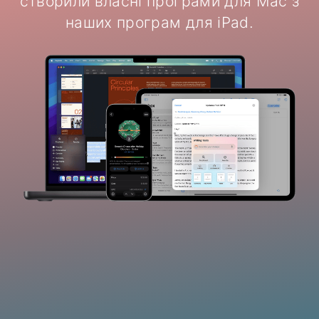
створили власні програми для Mac з
наших програм для iPad.