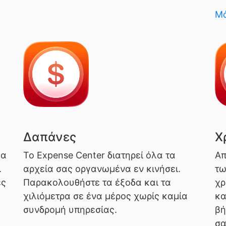
Μά
Δαπάνες
Χ
λα
Το Expense Center διατηρεί όλα τα
Απ
.
αρχεία σας οργανωμένα εν κινήσει.
τω
ές
Παρακολουθήστε τα έξοδα και τα
χρ
χιλιόμετρα σε ένα μέρος χωρίς καμία
κα
συνδρομή υπηρεσίας.
βή
σα