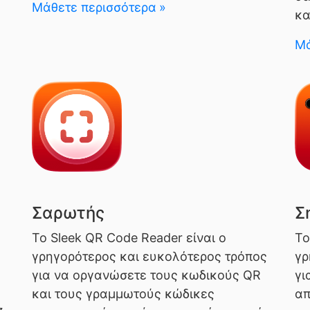
Μάθετε περισσότερα
κα
Μά
Σαρωτής
Σ
Το Sleek QR Code Reader είναι ο
Το
γρηγορότερος και ευκολότερος τρόπος
γρ
για να οργανώσετε τους κωδικούς QR
γι
και τους γραμμωτούς κώδικες
απ